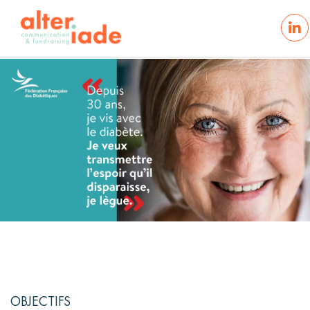
Alteriade
Fédératio
Française
des
OBJECTIFS