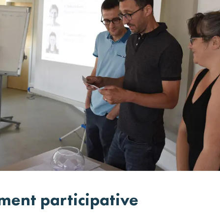
ment participati
ve