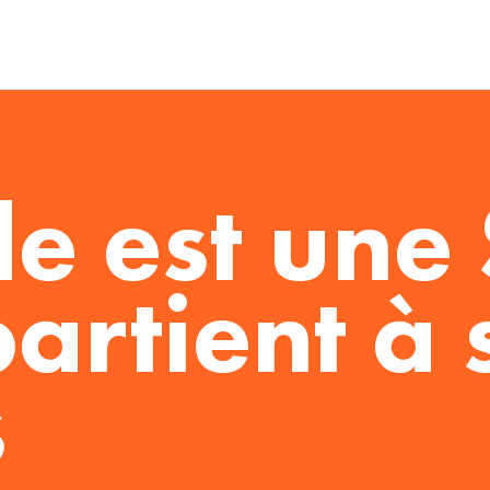
de est une
artient à 
s