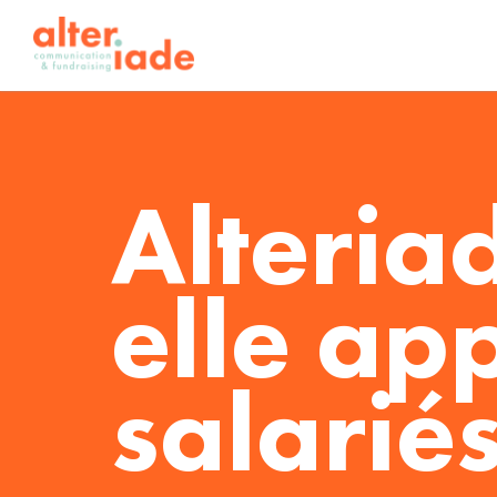
Alteria
elle app
salarié