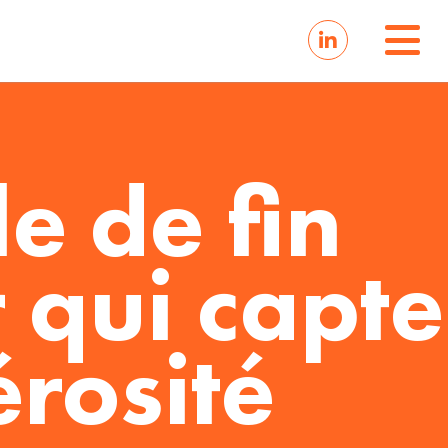
e de fin
r qui capte
érosité