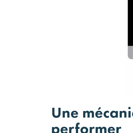
Une mécaniq
performer