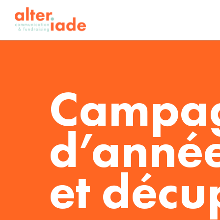
Campagn
d’année 
et décu