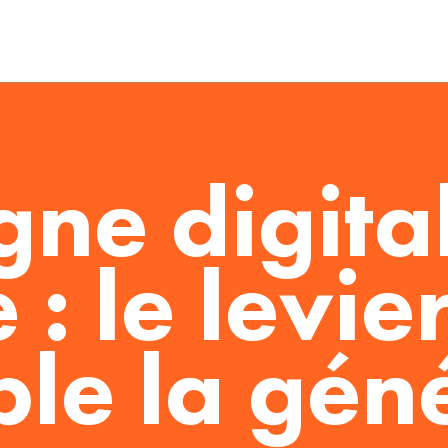
e digital
: le levie
ple la gén