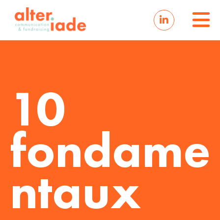
10
fondame
ntaux